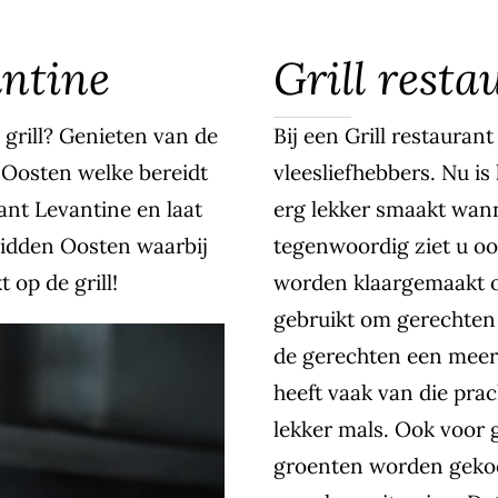
antine
Grill resta
e grill? Genieten van de
Bij een Grill restauran
n Oosten welke bereidt
vleesliefhebbers. Nu is
rant Levantine en laat
erg lekker smaakt wann
idden Oosten waarbij
tegenwoordig ziet u oo
op de grill!
worden klaargemaakt op
gebruikt om gerechten 
de gerechten een meer 
heeft vaak van die prac
lekker mals. Ook voor 
groenten worden gekoo