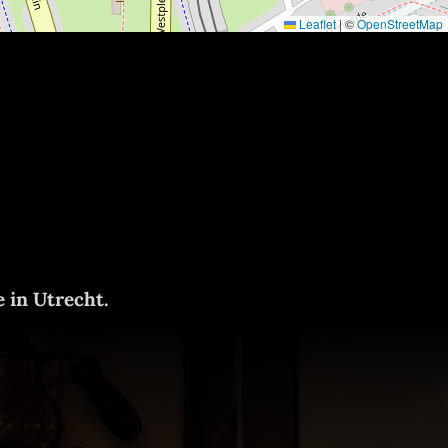
Leaflet
|
©
OpenStreetMap
e in Utrecht.