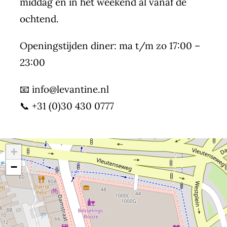
middag en in het weekend al vanaf de
ochtend.
Openingstijden diner: ma t/m zo 17:00 –
23:00
📧
info@levantine.nl
📞
+31 (0)30 430 0777
+
−