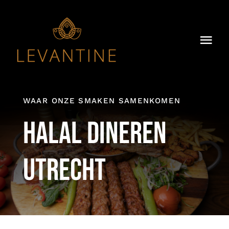
Skip
to
content
Togg
Navi
Home
Over Ons
WAAR ONZE SMAKEN SAMENKOMEN
Halal dineren
Ons Menu
Utrecht
Dry-Aged
Groepsdiner
Impressie