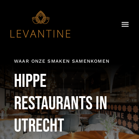
Skip
to
content
Togg
Navi
Home
Over Ons
WAAR ONZE SMAKEN SAMENKOMEN
Hippe
Ons Menu
restaurants in
Dry-Aged
Groepsdiner
Utrecht
Impressie