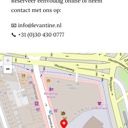
Reserveer eenvoudig online of neem
contact met ons op:
📧
info@levantine.nl
📞
+31 (0)30 430 0777
+
−