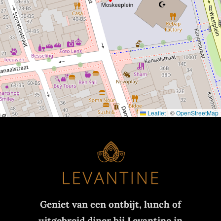
Leaflet
|
©
OpenStreetMap
Geniet van een ontbijt, lunch of
uitgebreid diner bij Levantine in