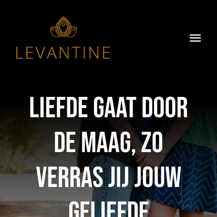
Skip
to
content
Togg
Navi
Home
Over Ons
Liefde gaat door
Ons Menu
de maag, zo
Dry-Aged
verras jij jouw
Groepsdiner
geliefde
Impressie