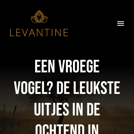
Skip
to
content
Togg
Navi
Home
Over Ons
Een vroege
Ons Menu
vogel? De leukste
Dry-Aged
uitjes in de
Groepsdiner
ochtend in
Impressie