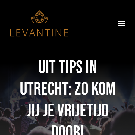
Skip
to
content
Togg
Navi
Home
Over Ons
Uit tips in
Ons Menu
Utrecht: zo kom
Dry-Aged
jij je vrijetijd
Groepsdiner
door!
Impressie